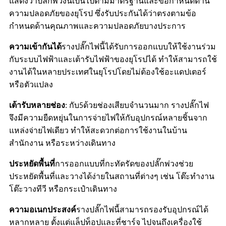
แสดงว่าปลั๊กพ่วงนี้เป็นไปตามมาตรฐานและข้อกำหนดด้าน
ความปลอดภัยของยุโรป ซึ่งรับประกันได้ว่าตรงตามข้อ
กำหนดด้านคุณภาพและความปลอดภัยบางประการ
ความเข้ากันได้
รางปลั๊กไฟนี้ได้รับการออกแบบให้ใช้งานร่วม
กับระบบไฟฟ้าและเต้ารับไฟฟ้าของยุโรปได้ ทำให้สามารถใช้
งานได้ในหลายประเทศในยุโรปโดยไม่ต้องใช้อะแดปเตอร์
หรือตัวแปลง
เต้ารับหลายช่อง
: กับ
ด้วยช่องเสียบจำนวนมาก รางปลั๊กไฟ
5
จึงมีความยืดหยุ่นในการจ่ายไฟให้กับอุปกรณ์หลายชิ้นจาก
แหล่งจ่ายไฟเดียว ทำให้สะดวกต่อการใช้งานในบ้าน
สำนักงาน หรือระหว่างเดินทาง
ประหยัดพื้นที่
การออกแบบที่กะทัดรัดของปลั๊กพ่วงช่วย
ประหยัดพื้นที่และวางได้ง่ายในสถานที่ต่างๆ เช่น โต๊ะทำงาน
โต๊ะวางทีวี หรือกระเป๋าเดินทาง
ความอเนกประสงค์
รางปลั๊กไฟนี้สามารถรองรับอุปกรณ์ได้
หลากหลาย ตั้งแต่แล็ปท็อปและที่ชาร์จ ไปจนถึงเครื่องใช้