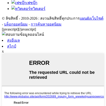
เฟซบุ๊ก
ทวิตเตอร์
© ลิขสิทธิ์ - 2010-2026 : สงวนลิขสิทธิ์ทุกประการ
แผนผังเว็บไซต์
-
บล็อกยอดนิยม
-
การค้นหายอดนิยม
[javascript]
[/javascript]
ส่งอีเมล
สไกป์
x